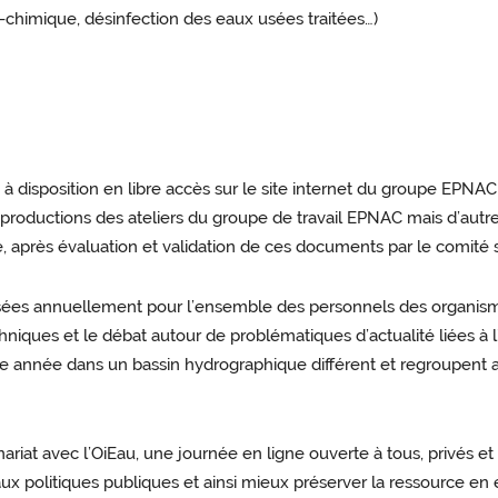
himique, désinfection des eaux usées traitées…)
se à disposition en libre accès sur le site internet du groupe EP
oductions des ateliers du groupe de travail EPNAC mais d’autre
e, après évaluation et validation de ces documents par le comité s
nisées annuellement pour l’ensemble des personnels des organis
hniques et le débat autour de problématiques d’actualité liées à l
que année dans un bassin hydrographique différent et regroupent
t avec l’OiEau, une journée en ligne ouverte à tous, privés et col
ux politiques publiques et ainsi mieux préserver la ressource e