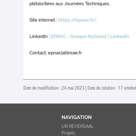
plébiscitées aux Journées Techniques.
Site internet :
https://epnac.fr/
LinkedIn :
EPNAC - Groupe National | LinkedIn
Contact: epnac(at)inrae.fr
Date de modification : 24 mai 2023 | Date de création : 17 octob
NAVIGATION
UR REVERSAAL
Projets