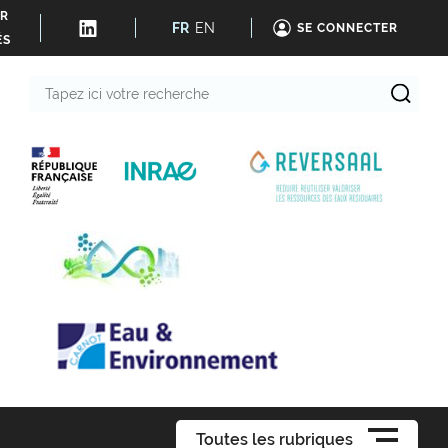
ER
FR
EN
SE CONNECTER
ÉS
Tapez
ici
votre
recherche
Toutes les rubriques