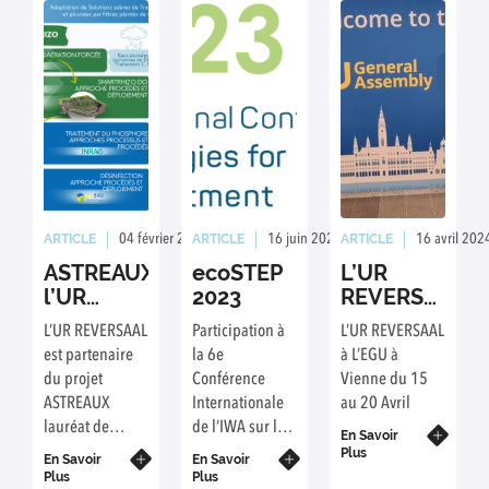
polluants dans
REVERSAAL –
l’efficacité
un sol en
INRAE), Laurent
des
utilisant
Lassabatère
tranchées
l’infiltrométrie
(LEHNA – ENTPE)
d’infiltration
et la
portant sur
des eaux
géophysique.
l’étude de
urbaines
matériaux
à l’aide
alternatifs pour
de
des tranchées
matériaux
d’infiltration
alternatifs
ARTICLE
ARTICLE
ARTICLE
04 février 2025
Rédaction : Pascal MOLLE
16 juin 2023
Rédaction : RC
16 avril 202
des eaux usées
ASTREAUX :
ecoSTEP
L’UR
traitées et des
l’UR
2023
REVERSAAL
eaux de pluie.
REVERSAAL
à L’EGU à
L’UR REVERSAAL
Participation à
L’UR REVERSAAL
partenaire
Vienne
est partenaire
la 6e
à L’EGU à
d’un
(Autriche)
du projet
Conférence
Vienne du 15
nouveau
du 15 au
ASTREAUX
Internationale
au 20 Avril
projet
20 Avril
lauréat de
de l’IWA sur les
collaboratif
En Savoir
l’appel à projet
eco-
Plus
privé/public
En Savoir
En Savoir
INNOV EAU,
Technologies
Plus
Plus