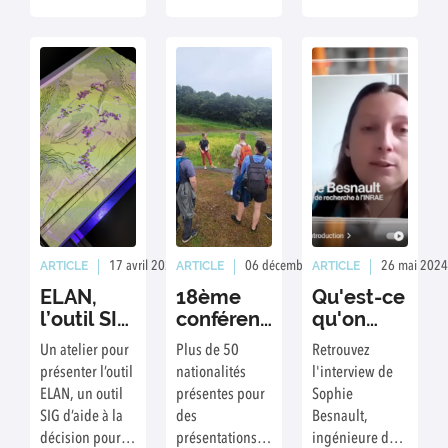
de 4 ans
porté par
pour le
porté par
l’ADEME. Le
traitement des
l’entreprise
projet
eaux
EcoBIRD
démarrera en
usées.nouveau
avril 2025.
site
reversaalnouveau
site reversaal
ARTICLE
ARTICLE
ARTICLE
17 avril 2025
Rédaction : Gabrielle Favreau
06 décembre 2024
Rédaction : Sté
26 mai 2024
ELAN,
18ème
Qu'est-ce
l’outil SIG
conférence
qu'on
d’aide à
internationale
risque
Un atelier pour
Plus de 50
Retrouvez
la
sur les
avec l'eau
présenter l’outil
nationalités
l'interview de
décision
systèmes
de la
ELAN, un outil
présentes pour
Sophie
pour la
végétalisés
Seine
SIG d’aide à la
des
Besnault,
Gestion
pour le
décision pour
présentations
ingénieure de