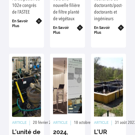
de
développer
recrute
102e congrès
nouvelle filière
doctorants/post-
l’ASTEE
une
de l’ASTEE
de filtre planté
doctorants et
nouvelle
de végétaux
ingénieurs
En Savoir
génération
Plus
de filtres
En Savoir
En Savoir
Plus
Plus
plantés
ARTICLE
ARTICLE
ARTICLE
20 février 2026
Rédaction : Jean-Marc Choubert
18 octobre 2024
Rédaction : Sylvie
31 août 202
L’unité de
2024,
L’UR