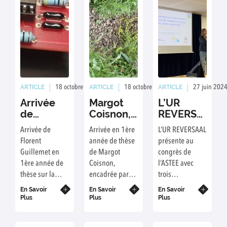
ARTICLE
ARTICLE
ARTICLE
18 octobre 2024
Rédaction : Florent Guillemet
18 octobre 2024
Rédaction : Margo
27 juin 202
Arrivée
Margot
L’UR
de
Coisnon,
REVERSAAL
Florent
nouvelle
au
Arrivée de
Arrivée en 1ère
L’UR REVERSAAL
Guillemet,
doctorante
congrès
Florent
année de thèse
présente au
nouveau
UR
de
Guillemet en
de Margot
congrès de
doctorant
REVERSAAL,
l’ASTEE
1ère année de
Coisnon,
l’ASTEE avec
UR
démarre
2024 à
thèse sur la
encadrée par
trois
REVERSAAL
une thèse
Quimper
mesure de la
Vincent Chatain
présentations
En Savoir
portant
En Savoir
En Savoir
capacité
(DEEP – INSA
orales données
Plus
Plus
Plus
sur
d’infiltration et
Lyon), Rémi
par ses
l’amélioration
de filtration des
Clément (UR
scientifiques.
de